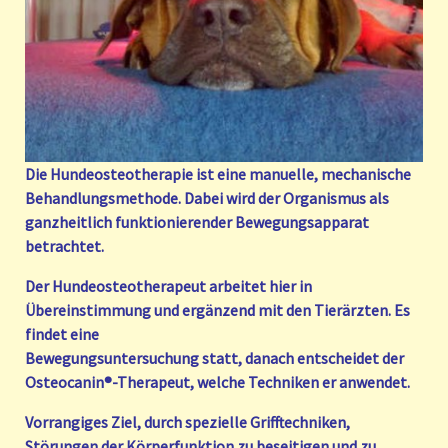
Die Hundeosteotherapie ist eine manuelle, mechanische
Behandlungsmethode. Dabei wird der Organismus als
ganzheitlich funktionierender Bewegungsapparat
betrachtet.
Der Hundeosteotherapeut arbeitet hier in
Übereinstimmung und ergänzend mit den Tierärzten. Es
findet eine
Bewegungsuntersuchung statt, danach entscheidet der
Osteocanin®-Therapeut, welche Techniken er anwendet.
Vorrangiges Ziel, durch spezielle Grifftechniken,
Störungen der Körperfunktion zu beseitigen und zu